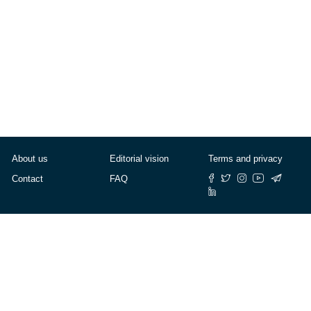
About us
Editorial vision
Terms and privacy
Contact
FAQ
© Cafébabel — 2025