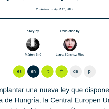
Published on
April 17, 2017
Story by
Translation by:
Márton Biró
Laura Sánchez Ríos
es
en
it
fr
de
pl
plantar una nueva ley que dispone 
a de Hungría, la Central Europen U