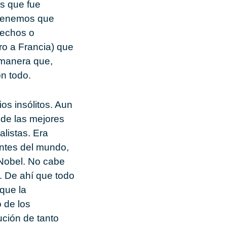
s que fue
o tenemos que
rechos o
ro a Francia) que
 manera que,
n todo.
os insólitos. Aun
 de las mejores
listas. Era
ntes del mundo,
 Nobel. No cabe
. De ahí que todo
que la
 de los
ución de tanto