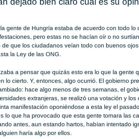
n dejado bien claro cuál es su opi
la gente de Hungría estaba de acuerdo con todo lo 
staciones, pero estas no se hacían oír o no surtían
 de que los ciudadanos veían todo con buenos ojos, 
asta la Ley de las ONG.
aba a pensar que quizás esto era lo que la gente q
 lo cierto. Y, entonces, algo ocurrió. El gobierno pr
cambiado: hace algo menos de tres semanas, el gobi
versidades extranjeras, se realizó una votación y lo
inta manifestación oponiéndose a esta ley el pasad
es lo que ha provocado que esta gente tomara las ca
ndo antes, aun estando hartos, habían intentado ign
guien haría algo por ellos.