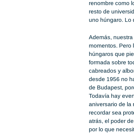
renombre como lo 
resto de universi
uno húngaro. Lo d
Además, nuestra r
momentos. Pero la
húngaros que pie
formada sobre to
cabreados y albo
desde 1956 no ha
de Budapest, porq
Todavía hay even
aniversario de la
recordar sea pro
atrás, el poder de
por lo que necesi