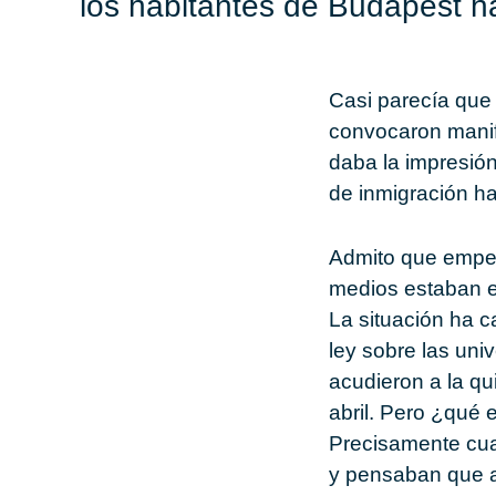
los habitantes de Budapest ha
Casi parecía que 
convocaron manife
daba la impresión
de inmigración h
Admito que empez
medios estaban en
La situación ha 
ley sobre las uni
acudieron a la qu
abril. Pero ¿qué 
Precisamente cua
y pensaban que al