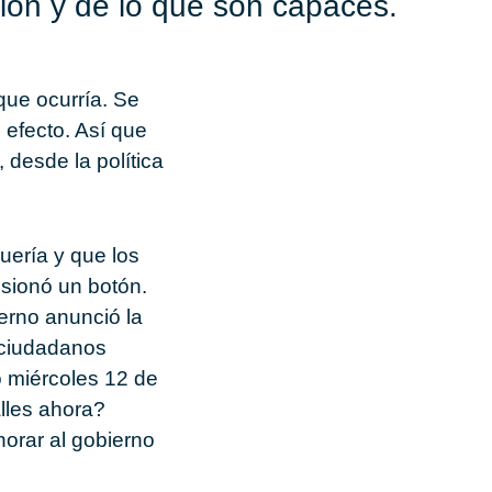
nión y de lo que son capaces.
que ocurría. Se
 efecto. Así que
desde la política
uería y que los
esionó un botón.
erno anunció la
s ciudadanos
o miércoles 12 de
lles ahora?
orar al gobierno