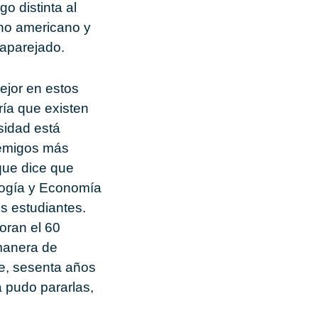
o distinta al
uno americano y
 aparejado.
ejor en estos
ría que existen
sidad está
nemigos más
que dice que
logía y Economía
s estudiantes.
oran el 60
 manera de
e, sesenta años
ra pudo pararlas,