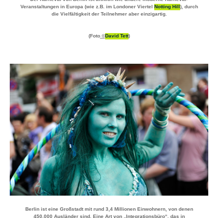
Veranstaltungen in Europa (wie z.B. im Londoner Viertel
Notting Hill
), durch
die Vielfältigkeit der Teilnehmer aber einzigartig.
(Foto
©
David Tett
)
Berlin ist eine Großstadt mit rund
3,4 Millionen Einwohnern
, von denen
450.000 Ausländer
sind. Eine Art von „Integrationsbüro“, das in