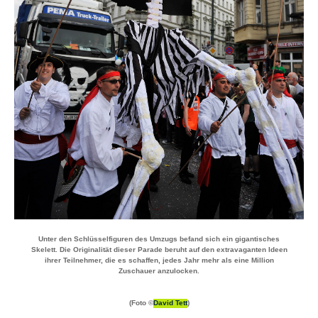
Unter den Schlüsselfiguren des Umzugs befand sich ein gigantisches
Skelett. Die Originalität dieser Parade beruht auf den extravaganten Ideen
ihrer Teilnehmer, die es schaffen, jedes Jahr mehr als eine Million
Zuschauer anzulocken.
(Foto ©
David Tett
)