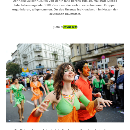
Der
Karneval der Kulturen
von Berlin fand bereits zum 15. Mal statt. Dieses
Jahr haben ungefähr
5000 Personen
, die sich in verschiedenen Gruppen
organisieren, teilgenommen. Ort des Umzugs ist
Kreuzberg -
im Herzen der
deutschen Hauptstadt.
(Foto ©
David Tett
)