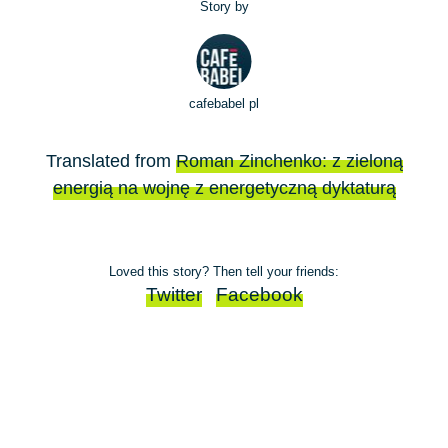
Story by
cafebabel pl
Translated from
Roman Zinchenko: z zieloną
energią na wojnę z energetyczną dyktaturą
Loved this story? Then tell your friends:
Twitter
Facebook