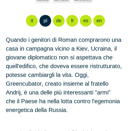
società
#21faces
#21FACES
it
pl
de
fr
es
en
Quando i genitori di
Roman
comprarono una
casa in campagna vicino a
Kiev
, Ucraina, il
giovane diplomatico non si aspettava che
quell’edifico, che doveva essere ristrutturato,
potesse cambiargli la vita. Oggi,
Greencubator,
creato insieme al fratello
Andrij, è una delle più interessanti "armi"
che il Paese ha nella lotta contro l’egemonia
energetica della Russia.