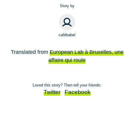
Story by
cafébabel
Translated from
European Lab à Bruxelles, une
affaire qui roule
Loved this story? Then tell your friends:
Twitter
Facebook