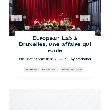
Opening exhibition:
European Lab à
Bruxelles, une affaire qui
Discover the Borderline
Project in Berlin
roule
— by
— by
Katha Kloss
cafébabel
Published on
Published on
September 27, 2019
October 15, 2018
Borderline
Bruxelles
Photos
Partenaires
Berlin
News from home
News from Home