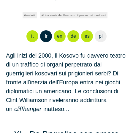
società
Una storia del Kosovo o il paese dei merli neri
it
fr
en
de
es
pl
Agli inizi del
2000
, il
Kosovo
fu davvero teatro
di un traffico di organi perpetrato dai
guerriglieri kosovari sui prigionieri serbi? Di
fronte all'inerzia dell'Europa
entra nei giochi
diplomatici un americano
.
Le conclusioni di
Clint Williamson
riveleranno addirittura
un
cliffhanger
inatteso...