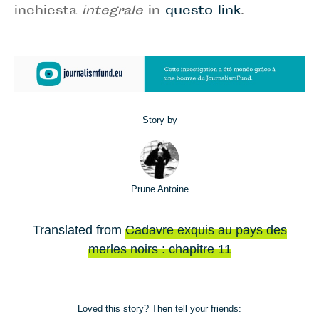
inchiesta
integrale
in
questo link
.
Story by
Prune Antoine
Translated from
Cadavre exquis au pays des
merles noirs : chapitre 11
Loved this story? Then tell your friends: