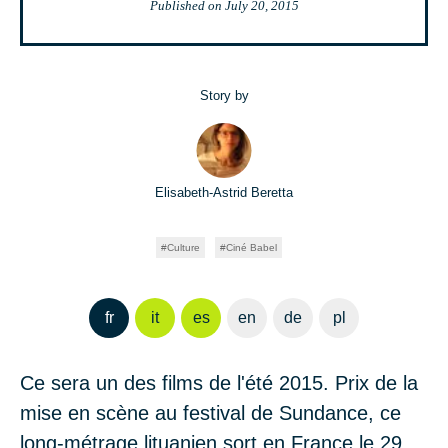
Published on
July 20, 2015
Story by
Elisabeth-Astrid Beretta
Culture
Ciné Babel
fr
it
es
en
de
pl
Ce
sera
un des films de l'été 2015. Prix de la
mise en scène au festival de Sundance, ce
long-métrage lituanien
sort en France le 29