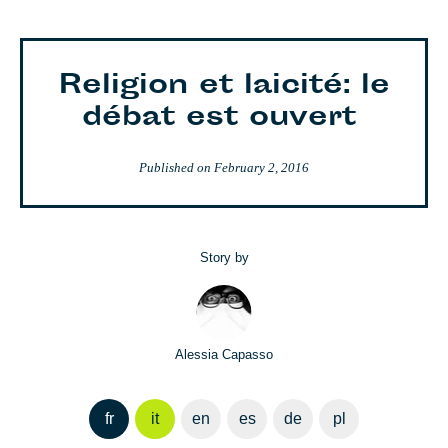
Religion et laicité: le
débat est ouvert
Published on
February 2, 2016
Story by
Alessia Capasso
fr
it
en
es
de
pl