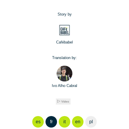
Story by
Cafébabel
Translation by:
Ivo Alho Cabral
Video
es
fr
it
en
pl