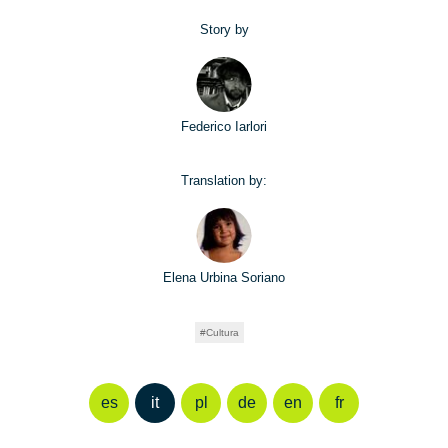
Story by
Federico Iarlori
Translation by:
Elena Urbina Soriano
Cultura
es
it
pl
de
en
fr