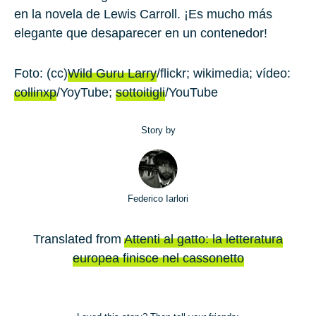
en la novela de Lewis Carroll. ¡Es mucho más
elegante que desaparecer en un contenedor!
Foto: (cc)
Wild Guru Larry
/flickr; wikimedia; vídeo:
collinxp
/YoyTube;
sottoitigli
/YouTube
Story by
Federico Iarlori
Translated from
Attenti al gatto: la letteratura
europea finisce nel cassonetto