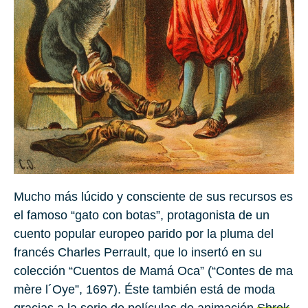
Mucho más lúcido y consciente de sus recursos es
el famoso
“gato con botas”
, protagonista de un
cuento popular europeo parido por la pluma del
francés Charles Perrault, que lo insertó en su
colección
“Cuentos de Mamá Oca”
(“Contes de ma
mère l´Oye”, 1697). Éste también está de moda
gracias a la serie de películas de animación
Shrek
.