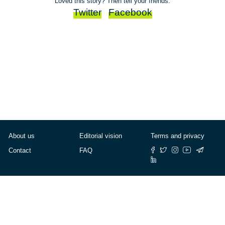
Loved this story? Then tell your friends:
Twitter
Facebook
About us
Editorial vision
Terms and privacy
Contact
FAQ
© Cafébabel — 2025