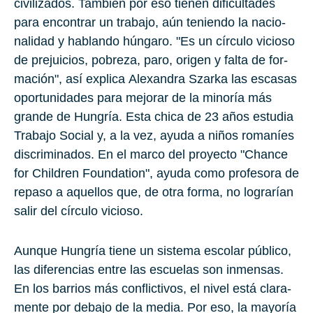
ci­vi­li­za­dos. Tam­bién por eso tie­nen di­fi­cul­ta­des
para en­con­trar un tra­ba­jo, aún te­nien­do la na­cio­
na­li­dad y ha­blan­do hún­ga­ro. "Es un círcu­lo vi­cio­so
de pre­jui­cios, po­bre­za, paro, ori­gen y falta de for­
ma­ción", así ex­pli­ca
Alex­an­dra Szar­ka
las es­ca­sas
opor­tu­ni­da­des para me­jo­rar de la mi­no­ría más
gran­de de Hun­gría. Esta chica de
23
años es­tu­dia
Tra­ba­jo So­cial y, a la vez, ayuda a niños ro­ma­níes
dis­cri­mi­na­dos. En el marco del pro­yec­to "Chan­ce
for Chil­dren Foun­da­tion", ayuda como pro­fe­so­ra de
re­pa­so a aque­llos que, de otra forma, no lo­gra­rían
salir del círcu­lo vi­cio­so.
Aun­que Hun­gría tiene un sis­te­ma es­co­lar pú­bli­co,
las di­fe­ren­cias entre las es­cue­las son in­men­sas.
En los ba­rrios más con­flic­ti­vos, el nivel está cla­ra­
men­te por de­ba­jo de la media. Por eso, la ma­yo­ría