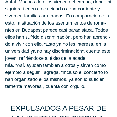
Antal. Mu­chos de ellos vie­nen del campo, donde ni
si­quie­ra tie­nen elec­tri­ci­dad o agua co­rrien­te y
viven en fa­mi­lias arrui­na­das. En com­pa­ra­ción con
esto, la si­tua­ción de los asen­ta­mien­tos de ro­ma­
níes en Bu­da­pest pa­re­ce casi pa­ra­di­sía­ca. Todos
ellos han su­fri­do dis­cri­mi­na­ción, pero han apren­di­
do a vivir con ello. "Esto ya no les in­tere­sa, en la
uni­ver­si­dad ya no hay dis­cri­mi­na­ción", cuen­ta este
joven, refiriéndose al éxito de la aca­de­
mia. "Así, ayu­dan tam­bién a otros y sir­ven como
ejem­plo a se­guir", agrega. "In­clu­so el con­cier­to lo
han or­ga­ni­za­do ellos mis­mos, ya son lo su­fi­cien­
temente ma­yo­res", cuen­ta con or­gu­llo.
EX­PUL­SA­DOS A PESAR DE