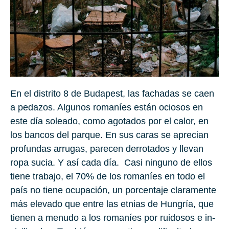
En el dis­tri­to
8
de Bu­da­pest, las fa­cha­das se caen
a pe­da­zos. Al­gu­nos ro­ma­níes están ocio­sos en
este día so­lea­do, como ago­ta­dos por el calor, en
los ban­cos del par­que. En sus caras se apre­cian
pro­fun­das arru­gas, pa­re­cen de­rro­ta­dos y lle­van
ropa sucia. Y así cada día. Casi nin­guno de ellos
tiene tra­ba­jo, el
70%
de los ro­ma­níes en todo el
país no tie­ne ocu­pa­ción, un por­cen­ta­je cla­ra­men­te
más ele­va­do que entre las et­nias de
Hun­gría
, que
tie­nen a me­nu­do a los ro­ma­níes por rui­do­sos e in­