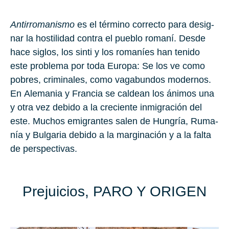
An­ti­rro­ma­nis­mo
es el tér­mino co­rrec­to para de­sig­
nar la hos­ti­li­dad con­tra el pue­blo ro­ma­ní. Desde
hace si­glos, los sinti y los ro­ma­níes han te­ni­do
este pro­ble­ma por toda
Eu­ro­pa
: Se los ve como
po­bres, cri­mi­na­les, como va­ga­bun­dos mo­der­nos.
En
Ale­ma­nia
y
Fran­cia
se cal­dean los áni­mos una
y otra vez de­bi­do a la cre­cien­te in­mi­gra­ción del
este. Mu­chos emi­gran­tes salen de
Hun­gría
,
Ru­ma­
nía
y
Bul­ga­ria
de­bi­do a la mar­gi­na­ción y a la falta
de pers­pec­ti­vas.
Pre­jui­cios, PARO Y ORI­GEN