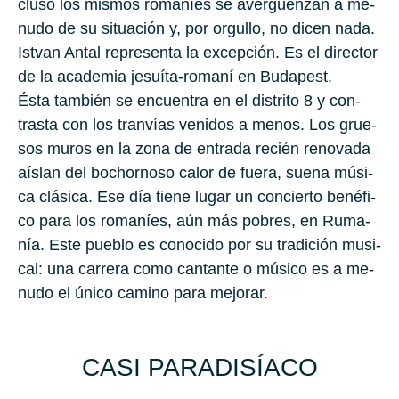
clu­so los mis­mos ro­ma­níes se avergüenzan a me­
nu­do de su si­tua­ción y, por or­gu­llo, no dicen nada.
Ist­van Antal
re­pre­sen­ta la ex­cep­ción. Es el di­rec­tor
de la aca­de­mia je­suí­ta-ro­ma­ní en Bu­da­pest.
Ésta tam­bién se en­cuen­tra en el dis­tri­to
8
y con­
tras­ta con los tran­vías ve­ni­dos a menos. Los grue­
sos muros en la zona de en­tra­da re­cién re­no­va­da
aís­lan del bo­chor­no­so calor de fuera, suena mú­si­
ca clá­si­ca. Ese día tiene lugar un con­cier­to be­né­fi­
co para los ro­ma­níes, aún más po­bres, en
Ru­ma­
nía
. Este pue­blo es co­no­ci­do por su tra­di­ción mu­si­
cal: una ca­rre­ra como can­tan­te o mú­si­co es a me­
nu­do el único ca­mino para me­jo­rar.
CASI PA­RA­DI­SÍA­CO