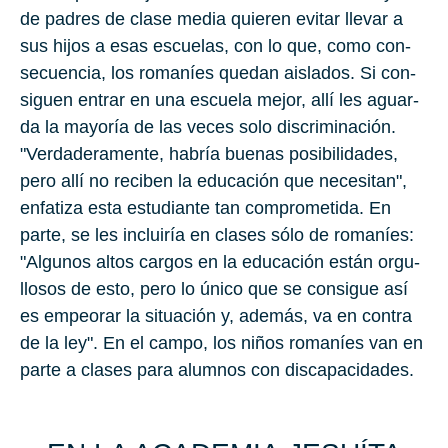
de pa­dres de clase media quie­ren evi­tar lle­var a
sus hijos a esas es­cue­las, con lo que, como con­
se­cuen­cia, los ro­ma­níes que­dan ais­la­dos. Si con­
si­guen en­trar en una es­cue­la mejor, allí les aguar­
da la ma­yo­ría de las veces solo dis­cri­mi­na­ción.
"Ver­da­de­ra­men­te, ha­bría bue­nas po­si­bi­li­da­des,
pero allí no re­ci­ben la edu­ca­ción que ne­ce­si­tan",
en­fa­ti­za esta es­tu­dian­te tan com­pro­me­ti­da. En
parte, se les in­clui­ría en cla­ses sólo de ro­ma­níes:
"Al­gu­nos altos car­gos en la edu­ca­ción están or­gu­
llo­sos de esto, pero lo único que se con­si­gue así
es em­peo­rar la si­tua­ción y, ade­más, va en con­tra
de la ley". En el campo, los niños ro­ma­níes van en
parte a cla­ses para alum­nos con dis­ca­pa­ci­da­des.