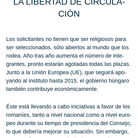
LA LI­BER­TAD DE CIR­CU­LA­
CIÓN
Los so­li­ci­tan­tes no tie­nen que ser re­li­gio­sos para
ser se­lec­cio­na­dos, sólo abier­tos al mundo que los
rodea. Año tras año au­men­ta el nú­me­ro de in­te­
gran­tes, pron­to es­ta­rán ago­ta­das todas las pla­zas.
Junto a la Unión Europea (UE), que se­gui­rá apo­
yan­do al ins­ti­tu­to hasta
2015
, el go­bierno hún­ga­ro
tam­bién con­tri­bu­ye eco­nó­mi­ca­men­te.
Éste está lle­van­do a cabo ini­cia­ti­vas a favor de los
ro­ma­níes, tanto a nivel na­cio­nal como a nivel eu­ro­
peo du­ran­te su tiem­po de pre­si­den­cia del Con­se­jo,
lo que de­be­ría me­jo­rar su si­tua­ción. Sin em­bar­go,