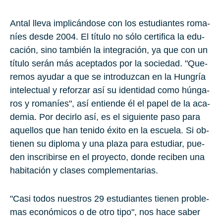
Antal lleva im­pli­cán­do­se con los es­tu­dian­tes ro­ma­
níes desde
2004
. El tí­tu­lo no sólo cer­ti­fi­ca la edu­
ca­ción, sino tam­bién la in­te­gra­ción, ya que con un
tí­tu­lo serán más acep­ta­dos por la so­cie­dad. "Que­
re­mos ayu­dar a que se in­tro­duz­can en la Hun­gría
in­te­lec­tual y re­for­zar así su iden­ti­dad como hún­ga­
ros y ro­ma­níes", así en­tien­de él el papel de la aca­
de­mia. Por de­cir­lo así, es el si­guien­te paso para
aque­llos que han te­ni­do éxito en la es­cue­la. Si ob­
tie­nen su di­plo­ma y una plaza para es­tu­diar, pue­
den ins­cri­bir­se en el pro­yec­to, donde re­ci­ben una
ha­bi­ta­ción y cla­ses com­ple­men­ta­rias.
"Casi todos nues­tros
29
es­tu­dian­tes tie­nen pro­ble­
mas eco­nó­mi­cos o de otro tipo", nos hace saber