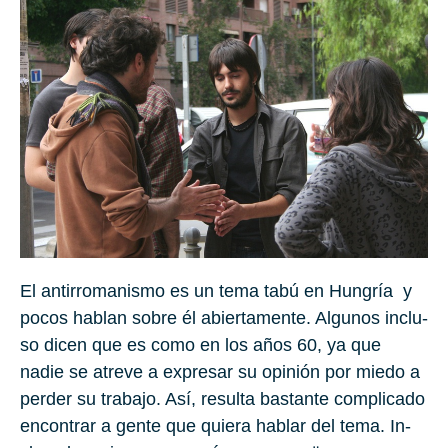
El an­ti­rro­ma­nis­mo es un tema tabú en Hun­gría
y
pocos ha­blan sobre él abier­ta­men­te. Al­gu­nos in­clu­
so dicen que es como en los años
60
, ya que
nadie se atre­ve a ex­pre­sar su opi­nión por miedo a
per­der su tra­ba­jo. Así, re­sul­ta bas­tan­te com­pli­ca­do
en­con­trar a gente que quie­ra ha­blar del tema. In­