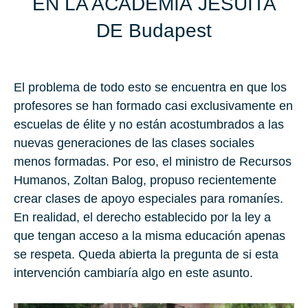
EN LA ACA­DE­MIA JE­SUÍ­TA
DE Bu­da­pest
El pro­ble­ma de todo esto se en­cuen­tra en que los
pro­fe­so­res se han for­ma­do casi ex­clu­si­va­men­te en
es­cue­las de élite y no están acos­tum­bra­dos a las
nue­vas ge­ne­ra­cio­nes de las cla­ses so­cia­les
menos for­ma­das. Por eso, el mi­nis­tro de Re­cur­sos
Hu­ma­nos,
Zol­tan Balog
, pro­pu­so re­cien­te­men­te
crear cla­ses de apoyo es­pe­cia­les para ro­ma­níes.
En reali­dad, el de­re­cho es­ta­ble­ci­do por la ley a
que ten­gan ac­ce­so a la misma edu­ca­ción ape­nas
se res­pe­ta. Queda abier­ta la pre­gun­ta de si esta
in­ter­ven­ción cam­bia­ría algo en este asun­to.