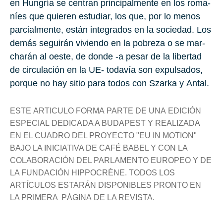
en Hun­gría se cen­tran prin­ci­pal­men­te en los ro­ma­
níes que quie­ren es­tu­diar, los que, por lo menos
par­cial­men­te, están in­te­gra­dos en la so­cie­dad. Los
demás se­gui­rán vi­vien­do en la po­bre­za o se mar­
cha­rán al oeste, de donde -a pesar de la li­ber­tad
de cir­cu­la­ción en la UE- to­da­vía son ex­pul­sa­dos,
por­que no hay sitio para todos con
Szar­ka
y
Antal
.
ESTE ARTICULO FORMA PARTE DE UNA EDICIÓN
ESPECIAL DEDICADA A BUDAPEST Y REALIZADA
EN EL CUADRO DEL PROYECTO "EU IN MOTION"
BAJO LA INICIATIVA DE CAFÉ BABEL Y CON LA
COLABORACIÓN DEL PARLAMENTO EUROPEO Y DE
LA FUNDACIÓN HIPPOCRÈNE. TODOS LOS
ARTÍCULOS ESTARÁN DISPONIBLES PRONTO EN
LA PRIMERA
PÁGINA DE LA REVISTA.