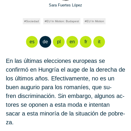
Sara Fuertes López
Sociedad
EU In Motion: Budapest
EU In Motion
es
de
pl
en
fr
it
En las úl­ti­mas elec­cio­nes eu­ro­peas se
confirmó en Hun­gría el auge de la de­re­cha de
los úl­ti­mos años. Efec­ti­va­men­te, no es un
buen au­gu­rio para los ro­ma­níes, que su­
fren dis­cri­mi­na­ción. Sin em­bar­go, al­gu­nos ac­
to­res se opo­nen a esta moda e in­ten­tan
sacar a esta mi­no­ría de la si­tua­ción de po­bre­
za.