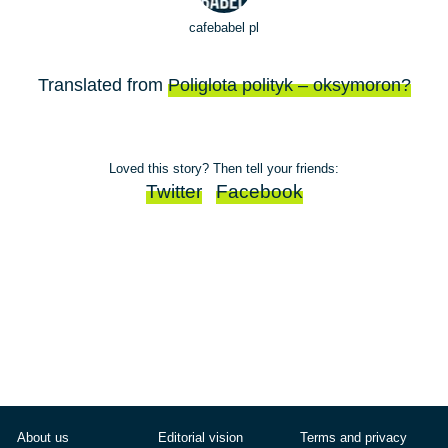
cafebabel pl
Translated from
Poliglota polityk – oksymoron?
Loved this story? Then tell your friends:
Twitter
Facebook
About us
Editorial vision
Terms and privacy