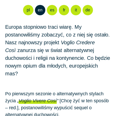
pl
en
es
fr
it
de
Europa stopniowo traci wiarę. My
postanowiliśmy zobaczyć, co z niej się ostało.
Nasz najnowszy projekt
Voglio Credere
Così
zanurza się w świat alternatywnej
duchowości i religii na kontynencie. Co będzie
nowym opium dla młodych, europejskich
mas?
Po pierwszym sezonie o alternatywnych stylach
życia „
Voglio Vivere Cosí
"
[Chcę żyć w ten sposób
– red.], postanowiliśmy wypuścić sequel o
alternatywnej duchowości.