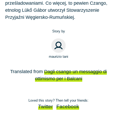
prześladowaniami. Co więcej, to pewien Czango,
etnolog Lükő Gábor utworzył Stowarzyszenie
Przyjaźni Węgiersko-Rumuńskiej.
Story by
maurizio tani
Translated from
Dagli csango un messaggio di
ottimismo per i Balcani
Loved this story? Then tell your friends:
Twitter
Facebook