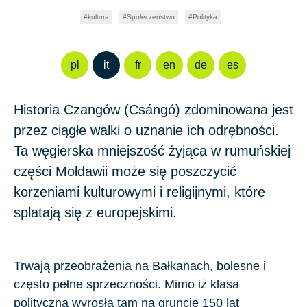
kultura
Społeczeństwo
Polityka
pl
it
fr
en
de
es
Historia Czangów (Csángó) zdominowana jest
przez ciągłe walki o uznanie ich odrębności.
Ta węgierska mniejszość żyjąca w rumuńskiej
części Mołdawii może się poszczycić
korzeniami kulturowymi i religijnymi, które
splatają się z europejskimi.
Trwają przeobrażenia na Bałkanach, bolesne i
często pełne sprzeczności. Mimo iż klasa
polityczna wyrosła tam na gruncie 150 lat