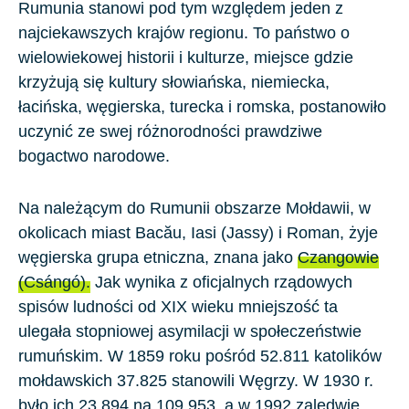
Rumunia stanowi pod tym względem jeden z
najciekawszych krajów regionu. To państwo o
wielowiekowej historii i kulturze, miejsce gdzie
krzyżują się kultury słowiańska, niemiecka,
łacińska, węgierska, turecka i romska, postanowiło
uczynić ze swej różnorodności prawdziwe
bogactwo narodowe.
Na należącym do Rumunii obszarze Mołdawii, w
okolicach miast Bacău, Iasi (Jassy) i Roman, żyje
węgierska grupa etniczna, znana jako
Czangowie
(Csángó).
Jak wynika z oficjalnych rządowych
spisów ludności od XIX wieku mniejszość ta
ulegała stopniowej asymilacji w społeczeństwie
rumuńskim. W 1859 roku pośród 52.811 katolików
mołdawskich 37.825 stanowili Węgrzy. W 1930 r.
było ich 23.894 na 109.953, a w 1992 zaledwie