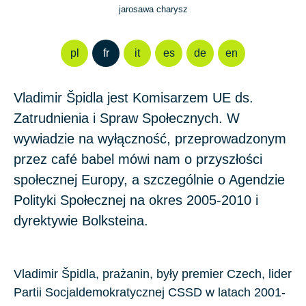
jarosawa charysz
pl
fr
it
es
de
en
Vladimir Špidla jest Komisarzem UE ds.
Zatrudnienia i Spraw Społecznych. W
wywiadzie na wyłączność, przeprowadzonym
przez café babel mówi nam o przyszłości
społecznej Europy, a szczególnie o Agendzie
Polityki Społecznej na okres 2005-2010 i
dyrektywie Bolksteina.
Vladimir Špidla, prażanin, były premier Czech, lider
Partii Socjaldemokratycznej CSSD w latach 2001-