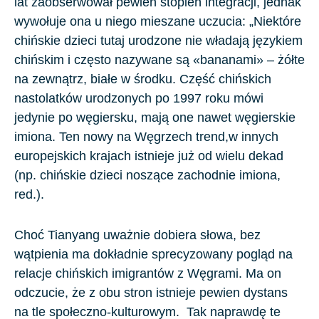
lat zaobserwował pewien stopień integracji, jednak
wywołuje ona u niego mieszane uczucia: „Niektóre
chińskie dzieci tutaj urodzone nie władają językiem
chińskim i często nazywane są «bananami» – żółte
na zewnątrz, białe w środku. Część chińskich
nastolatków urodzonych po 1997 roku mówi
jedynie po węgiersku, mają one nawet węgierskie
imiona. Ten nowy na Węgrzech trend,w innych
europejskich krajach istnieje już od wielu dekad
(np. chińskie dzieci noszące zachodnie imiona,
red.).
Choć Tianyang uważnie dobiera słowa, bez
wątpienia ma dokładnie sprecyzowany pogląd na
relacje chińskich imigrantów z Węgrami. Ma on
odczucie, że z obu stron istnieje pewien dystans
na tle społeczno-kulturowym. Tak naprawdę te