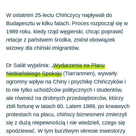
W ostatnim
25
-leciu Chińczycy napływali do
Budapesztu
w kilku falach. Proces rozpoczął się w
1989
roku, kiedy rząd węgierski, chcąc poprawić
relacje z państwem środka, zniósł obowiązek
wizowy dla chiński imigrantów.
Dr Salát wyjaśnia: „
Wydarzenia na Placu
Niebiańskiego Spokoju
(Tian'anmen), wywarły
ogromny wpływ na Chiny i psychikę Chińczyków i
to nie tylko uchodźców politycznych i studentów,
ale również na drobnych przedsiębiorców, którzy
zbili fortunę w latach
80
. Latem 1989, po krwawych
protestach na placu, chińscy biznesmeni zmierzyli
się z dużą niepewnością i nie wiedzieli, czego się
spodziewać. W tym burzliwym okresie inwestorzy