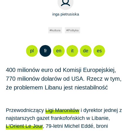
inga pietrusiska
kultura
Polityka
pl
fr
en
it
de
es
400 milionów euro od Komisji Europejskiej,
770 milionów dolarów od USA. Rzecz w tym,
że problemem Libanu jest niestabilność
Przewodniczący
Ligi Maronitów
i dyrektor jednej z
najstarszych gazet frankofońskich w Libanie,
L'Orient Le Jour
, 79-letni Michel Eddé, broni