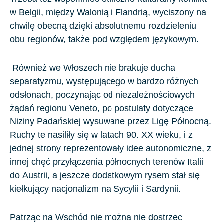
w
Belgii
, między
Walonią
i
Flandrią
, wyciszony na
chwilę obecną dzięki absolutnemu rozdzieleniu
obu regionów, także pod względem językowym.
Również we
Włoszech
​nie brakuje ducha
separatyzmu, występującego w bardzo różnych
odsłonach, poczynając od niezależnościowych
żądań regionu
Veneto,
po postulaty dotyczące
Niziny Padańskiej
wysuwane przez Ligę Północną.
Ruchy te nasiliły się w latach 90. XX wieku, i z
jednej strony reprezentowały idee autonomiczne, z
innej chęć przyłączenia północnych terenów Italii
do
Austrii
, a jeszcze dodatkowym rysem stał się
kiełkujący nacjonalizm na
Sycylii
i
Sardynii
.
Patrząc na Wschód nie można nie dostrzec