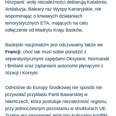
Hiszpanii
: wolę niezależności deklarują
Katalonia,
Andaluzja, Baleary
raz
Wyspy Kanaryjskie
, nie
wspominając o krwawych działaniach
terrorystycznych ETA, mających na celu
odłączenie od Madrytu Kraju Basków.
Baskijski nacjonalizm jest odczuwalny także we
Francji
, choć tak musi sobie poradzić z
separatystycznymi zapędami
Oksytanii, Normandii
i Bretanii
oraz żądaniami autonomii płynącymi z
Alzacji i Korsyki.
Odnośnie do
Europy Środkowej
nie sposób nie
przywołać przykładu Partii Bawarskiej w
Niemczech, która
postuluje
​
niezależność regionu,
przy jednoczesnym pozostaniu w strukturach UE.
Trzeba też wspomnieć etniczno-kulturalny konflikt