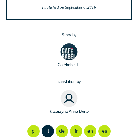
Published on
September 6, 2016
Story by
Cafébabel IT
Translation by:
Katarzyna Anna Berto
pl
it
de
fr
en
es