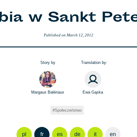
ia w Sankt Pet
Published on
March 12, 2012
Story by
Translation by:
Margaux Balériaux
Ewa Gąska
Społeczeństwo
pl
fr
es
de
it
en