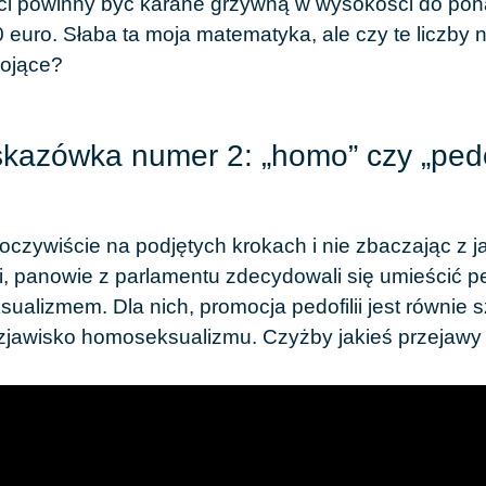
 powinny być karane grzywną w wysokości do ponad
0 euro. Słaba ta moja matematyka, ale czy te liczby
kojące?
kazówka numer 2: „homo” czy „ped
oczywiście na podjętych krokach i nie zbaczając z ja
i, panowie z parlamentu zdecydowali się umieścić
pe
alizmem. Dla nich, promocja pedofilii jest równie s
 zjawisko homoseksualizmu. Czyżby jakieś przejawy