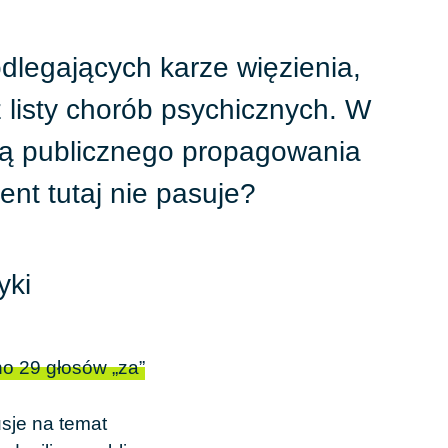
odlegających karze więzienia,
 listy chorób psychicznych. W
ą publicznego propagowania
nt tutaj nie pasuje?
yki
ano
29
głosów „za”
sje na temat