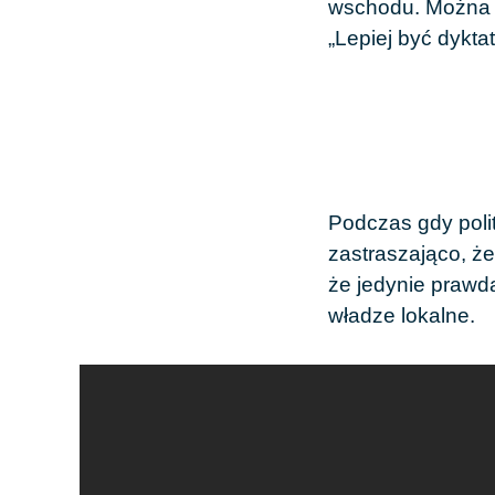
wschodu. Można b
„Lepiej być dykta
Podczas gdy polit
zastraszająco, że
że jedynie prawda
władze lokalne.