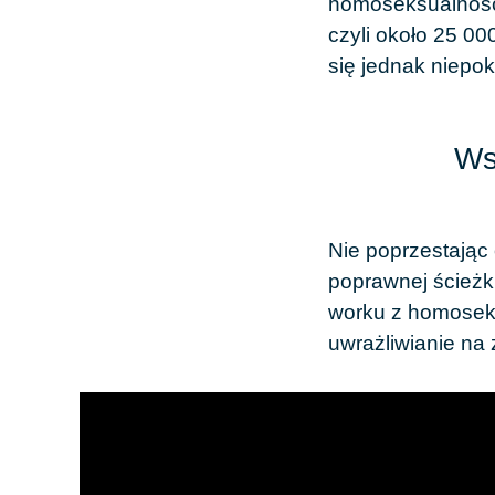
homoseksualności
czyli około 25 00
się jednak niepo
Ws
Nie poprzestając 
poprawnej ścieżk
worku z homoseksu
uwrażliwianie na