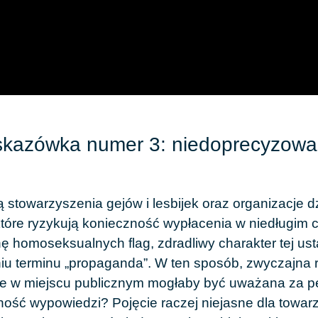
kazówka numer 3: niedoprecyzowa
ą stowarzyszenia gejów i lesbijek oraz organizacje d
które ryzykują konieczność wypłacenia w niedługim c
ę homoseksualnych flag, zdradliwy charakter tej ust
iu terminu „propaganda”. W ten sposób, zwyczajna
e w miejscu publicznym mogłaby być uważana za p
ość wypowiedzi? Pojęcie raczej niejasne dla towar