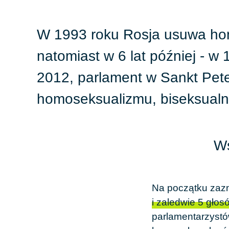
W
1993
roku
Rosja
usuwa
ho
natomiast w 6 lat później - w
2012
, parlament w
Sankt Pet
homoseksualizmu, biseksualnoś
Ws
Na początku zaz
i zaledwie
5
głosó
parlamentarzystó