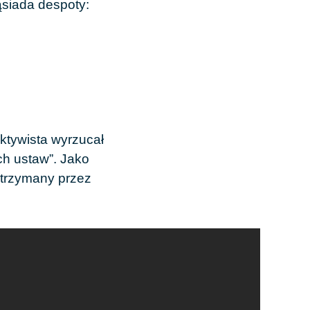
ąsiada despoty:
aktywista wyrzucał
h ustaw”. Jako
atrzymany przez