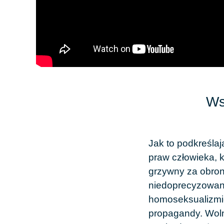
Ws
Jak to podkreślaj
praw człowieka, 
grzywny za obron
niedoprecyzowan
homoseksualizmi
propagandy. Woln