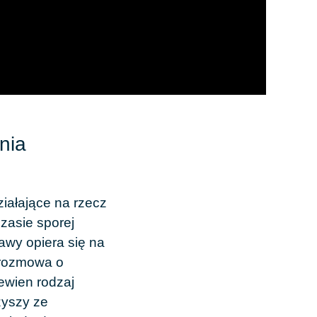
nia
ziałające na rzecz
zasie sporej
awy opiera się na
 rozmowa o
ewien rodzaj
zyszy ze