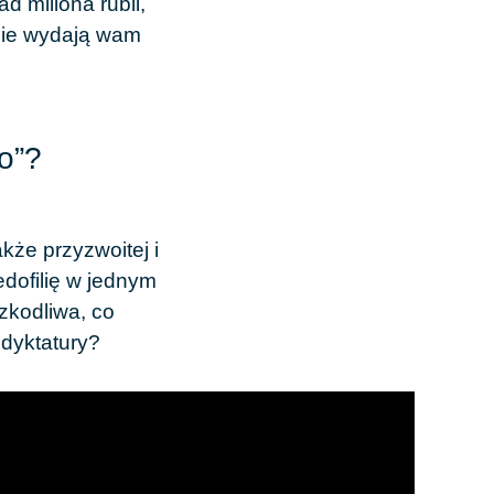
 miliona rubli,
 nie wydają wam
o”?
kże przyzwoitej i
dofilię
w jednym
zkodliwa, co
 dyktatury?