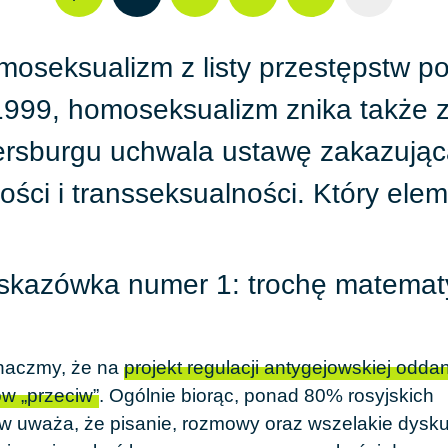
moseksualizm
z listy przestępstw p
1999
, homoseksualizm znika także z
ersburgu
uchwala ustawę zakazując
ci i transseksualności. Który eleme
kazówka numer 1: trochę matemat
naczmy, że na
projekt regulacji antygejowskiej odd
w „przeciw”
. Ogólnie biorąc, ponad
80%
rosyjskich
w uważa, że pisanie, rozmowy oraz wszelakie dysku