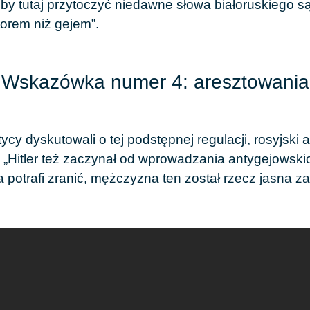
y tutaj przytoczyć niedawne słowa białoruskiego s
torem niż gejem”.
Wskazówka numer 4: aresztowania
ycy dyskutowali o tej podstępnej regulacji, rosyjski 
 „
Hitler
też zaczynał od wprowadzania antygejowskic
 potrafi zranić, mężczyzna ten został rzecz jasna z