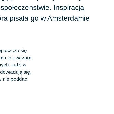
społeczeństwie. Inspiracją
która pisała go w Amsterdamie
opuszcza się
mimo to uważam,
nych ludzi w
 dowiadują się,
by nie poddać