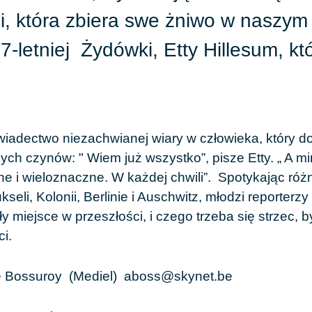
i, która zbiera swe żniwo w naszym 
27-letniej Żydówki, Etty Hillesum, 
świadectwo niezachwianej wiary w człowieka, który d
ych czynów: " Wiem już wszystko”, pisze Etty. „ A 
kne i wieloznaczne. W każdej chwili”. Spotykając róż
seli, Kolonii, Berlinie i Auschwitz, młodzi reporterzy
ły miejsce w przeszłości, i czego trzeba się strzec, 
ci.
é Bossuroy (Mediel)
aboss@skynet.be