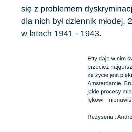
się z problemem dyskryminacj
dla nich był dziennik młodej, 
w latach 1941 - 1943.
Etty daje w nim 
przecież najgorsz
że życie jest pię
Amsterdamie, Bruk
jakie procesy mia
lękowi i nienawiś
Reżyseria : Andr