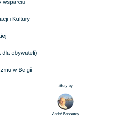
y wsparciu
cji i Kultury
iej
 dla obywateli)
izmu w Belgii
Story by
André Bossuroy