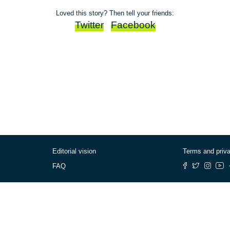
Loved this story? Then tell your friends:
Twitter
Facebook
Editorial vision
Terms and priv
FAQ
© Cafébabel — 2025