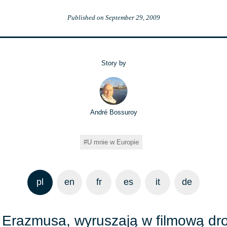
Published on
September 29, 2009
Story by
André Bossuroy
U mnie w Europie
pl
en
fr
es
it
de
ci Erazmusa, wyruszają w filmową dr