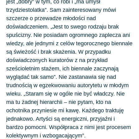
jest „dobry” w tym, co robi i „ma umysł
trzydziestolatka”. Sam zainteresowany mówi
szczerze o przewadze młodości nad
doświadczeniem. „Jest to swego rodzaju brak
spuścizny. Nie posiadam ogromnego zaplecza ani
wiedzy, ale jednymi z celów tegorocznego biennale
są świeżość i brak skażenia. W przypadku
doświadczonych kuratorów z na przykład
sześcioletnim stażem, ich biennale zaczynają
wyglądać tak samo”. Nie zastanawia się nad
trudnością w egzekwowaniu autorytetu w młodym
wieku. „Staram się w ogóle nie być władczy. Nie
ma tu żadnej hierarchii – nie pytam, kto na
ochotnika przyniesie mi kawę. Każdego traktuję
jednakowo. Artyści są energiczni, przyjaźni i
bardzo pomocni. Współpraca z nimi jest procesem
kolektywnym i wzbogacającym”.