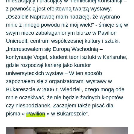
mieszkający i pracujący w niemieckiej
Konstancji
–
z pewnością jest efektowną twarzą wystawy.
„Oszaleli! Naprawdę mam nadzieję, że wybrano
mnie z innego powodu niż mój wiek!” - śmieje się w
swym nieco zabałaganionym biurze w
Pavilion
Unicredit
,
centrum współczesnej kultury i sztuki
.
„Interesowałem się Europą Wschodnią –
kontynuuje Vogel, student teorii sztuki w
Karlsruhe
,
gdzie rozpoczął karierę jako kurator
uniwersyteckich wystaw – W ten sposób
zapoznałem się z organizatorami wystawy w
Bukareszcie w 2006 r. Wiedzieli, czego mogą ode
mnie oczekiwać, że nie będzie żadnych kłopotów
czy niespodzianek. Zacząłem także pisać dla
pisma «
Pavilion
» w Bukareszcie”.