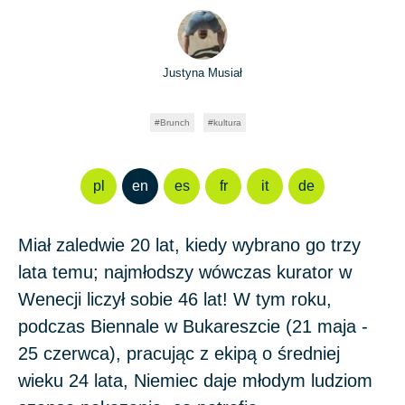
Justyna Musiał
Brunch
kultura
pl
en
es
fr
it
de
Miał zaledwie 20 lat, kiedy wybrano go trzy
lata temu; najmłodszy wówczas
kurator
w
Wenecji liczył sobie 46 lat! W tym roku,
podczas
Biennale
w
Bukareszcie
(21 maja -
25 czerwca), pracując z ekipą o średniej
wieku 24 lata, Niemiec daje młodym ludziom