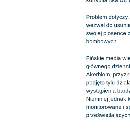
konsultantka UE 
Problem dotyczy 
wezwał do usunięc
swojej piosence z
bombowych.
Fińskie media wi
głównego dzienn
Akerblom, przyzna
podjęto tylu dzi
wystąpienia bard
Niemniej jednak 
monitorowane i s
prześwietlających