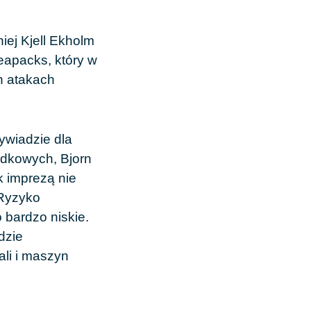
ej Kjell Ekholm
eapacks, który w
h atakach
ywiadzie dla
ądkowych, Bjorn
k imprezą nie
 Ryzyko
bardzo niskie.
dzie
li i maszyn