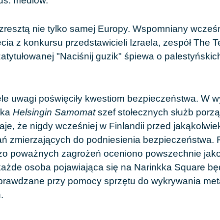
ds. mediów.
zresztą nie tylko samej Europy. Wspomniany wcześni
ia z konkursu przedstawicieli Izraela, zespół The T
atytułowanej "Naciśnij guzik" śpiewa o palestyńskic
ele uwagi poświęciły kwestiom bezpieczeństwa. W w
ika
Helsingin Samomat
szef stołecznych służb porz
je, że nigdy wcześniej w Finlandii przed jakąkolwie
ałań zmierzających do podniesienia bezpieczeństwa.
zo poważnych zagrożeń oceniono powszechnie jako 
każde osoba pojawiająca się na Narinkka Square bę
prawdzane przy pomocy sprzętu do wykrywania meta
.