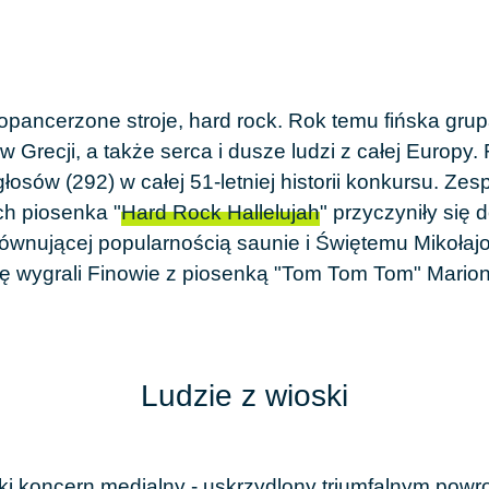
opancerzone stroje, hard rock. Rok temu fińska gru
w Grecji, a także serca i dusze ludzi z całej Europy.
głosów (292) w całej 51-letniej historii konkursu. Ze
ich piosenka "
Hard Rock Hallelujah
" przyczyniły się
orównującej popularnością saunie i Świętemu Mikołajo
zję wygrali Finowie z piosenką "Tom Tom Tom" Mari
Ludzie z wioski
ski koncern medialny - uskrzydlony triumfalnym pow