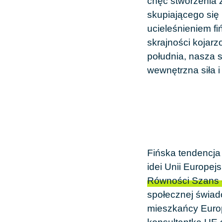
chęć stworzenia
skupiającego się
ucieleśnieniem f
skrajności kojarz
południa, nasza s
wewnętrzna siła 
Fińska tendencja
idei Unii Europej
Równości Szans 
społecznej świad
mieszkańcy Europ