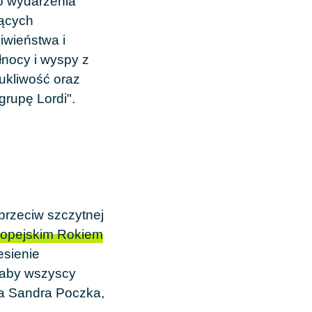
o wydarzenia
dących
iwieństwa i
łnocy i wyspy z
rukliwość oraz
grupę Lordi".
przeciw szczytnej
opejskim Rokiem
esienie
, aby wszyscy
ia Sandra Poczka,