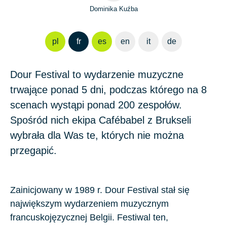
Dominika Kuźba
pl
fr
es
en
it
de
Dour Festival to wydarzenie muzyczne
trwające ponad 5 dni, podczas którego na 8
scenach wystąpi ponad 200 zespołów.
Spośród nich ekipa Cafébabel z Brukseli
wybrała dla Was te, których nie można
przegapić.
Zainicjowany w 1989 r. Dour Festival stał się
największym wydarzeniem muzycznym
francuskojęzycznej Belgii. Festiwal ten,