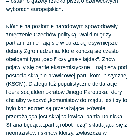
– ostatnio gazety rzadko piszą o czerwcowych
wyborach europejskich.
Kłótnie na poziomie narodowym spowodowały
zmęczenie Czechów polityką. Walki między
partiami zmieniają się w coraz agresywniejsze
debaty Zgromadzenia, które kończą się często
obelgami typu „debil” czy „mały łajdak”. Znów
pojawiły się partie ekstremistyczne – najpierw pod
postacią skrajnie prawicowej partii komunistycznej
(KSCM). Dlatego też populistyczne deklaracje
lidera socjaldemokratów Jiriego Paroubka, który
chciałby włączyć „komunistów do rządu, jeśli by to
było konieczne” są przerażające. Równie
przerażająca jest skrajna lewica, partia Delnicka
Strana będąca „partią robotniczą” składającą się z
neonazistów i skinów którzy, zwłaszcza w