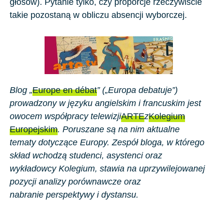
głosów). Pytanie tylko, czy proporcje rzeczywiście
takie pozostaną w obliczu absencji wyborczej.
Blog „
Europe en débat
” („Europa debatuje”)
prowadzony w języku angielskim i francuskim jest
owocem współpracy telewizji
ARTE
z
Kolegium
Europejskim
. Poruszane są na nim aktualne
tematy dotyczące Europy. Zespół bloga, w którego
skład wchodzą studenci, asystenci oraz
wykładowcy Kolegium, stawia na uprzywilejowanej
pozycji analizy porównawcze oraz
nabranie perspektywy i dystansu.