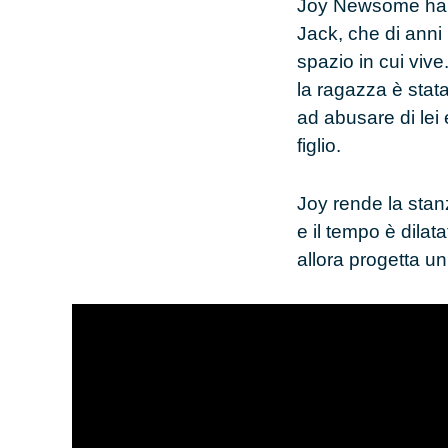
Joy Newsome
h
Jack
, che di ann
spazio in cui vi
la ragazza è stat
ad abusare di lei
figlio.
Joy rende la sta
e il tempo è dilat
allora progetta un