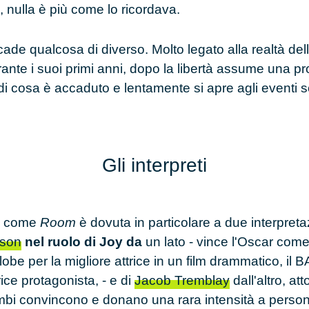
 nulla è più come lo ricordava.
ade qualcosa di diverso. Molto legato alla realtà del
rante i suoi primi anni, dopo la libertà assume una p
 cosa è accaduto e lentamente si apre agli eventi s
Gli interpreti
lm come
Room
è dovuta in particolare a due interpreta
rson
nel ruolo di Joy da
un lato
- vince l'Oscar come 
lobe per la migliore attrice in un film drammatico, il
ice protagonista, - e di
Jacob Tremblay
dall'altro,
att
bi convincono e donano una rara intensità a personag