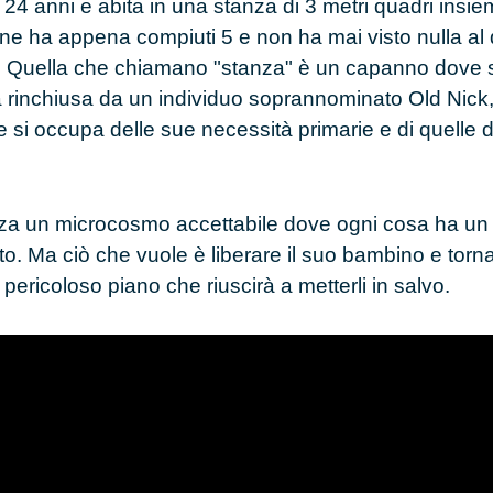
a
24 anni
e abita in una stanza di
3 metri quadri
insiem
i ne ha appena compiuti
5
e non ha mai visto nulla al d
ve. Quella che chiamano "stanza" è un capanno dove
a rinchiusa da un individuo soprannominato
Old Nick
 e si occupa delle sue necessità primarie e di quelle
nza un microcosmo accettabile dove ogni cosa ha u
ato. Ma ciò che vuole è liberare il suo bambino e torna
 pericoloso piano che riuscirà a metterli in salvo.