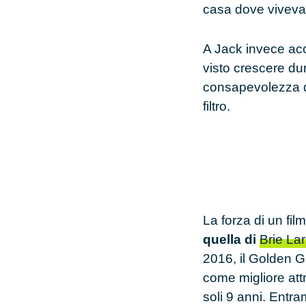
casa dove viveva,
A Jack invece acc
visto crescere du
consapevolezza di
filtro.
La forza di un fi
quella di
Brie La
2016
, il Golden G
come migliore attr
soli
9
anni. Entram