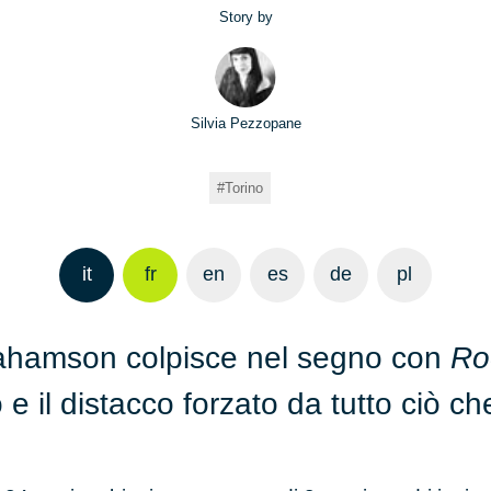
Story by
Silvia Pezzopane
Torino
it
fr
en
es
de
pl
brahamson colpisce nel segno con
R
il distacco forzato da tutto ciò che