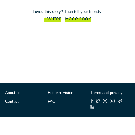
Loved this story? Then tell your friends:
Twitter
Facebook
About us
Editorial vision
Terms and privacy
Contact
FAQ
© Cafébabel — 2025