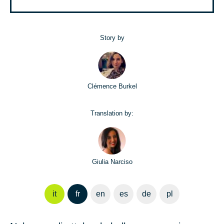
Story by
Clémence Burkel
Translation by:
Giulia Narciso
it
fr
en
es
de
pl