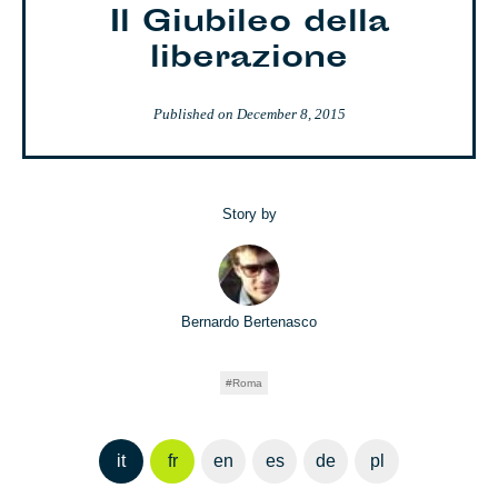
Il Giubileo della
liberazione
Published on
December 8, 2015
Story by
Bernardo Bertenasco
Roma
it
fr
en
es
de
pl