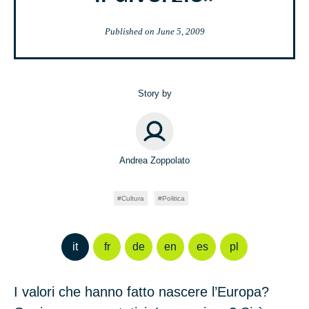
Published on
June 5, 2009
Story by
Andrea Zoppolato
Cultura
Politica
it
fr
de
en
es
pl
I valori che hanno fatto nascere l’Europa?