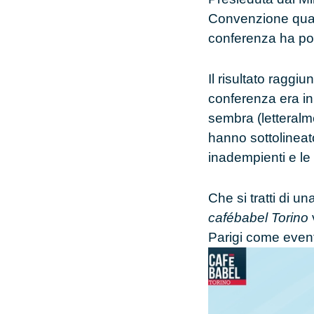
Convenzione quadr
conferenza ha por
Il risultato raggi
conferenza era in
sembra (letteralmen
hanno sottolineat
inadempienti e le 
Che si tratti di u
cafébabel Torino
Parigi
come
event