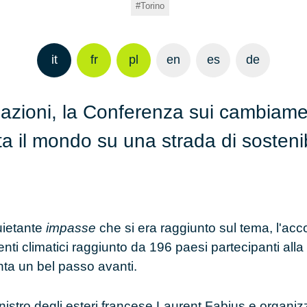
Torino
it
fr
pl
en
es
de
zioni, la Conferenza sui cambiament
ta il mondo su una strada di sosteni
.
uietante
impasse
che si era raggiunto sul tema, l'acc
nti climatici raggiunto da
196 paesi partecipanti
alla
ta un bel passo avanti.
nistro degli esteri francese
Laurent Fabius
e organizz