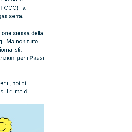
FCCC), la
gas serra.
zione stessa della
gi
. Ma non tutto
ornalisti,
nzioni per i Paesi
nti, noi di
sul clima di