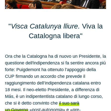
"
Visca Catalunya lliure.
Viva la
Catalogna libera"
Ora che la Catalogna ha di nuovo un Presidente, la
questione dell'indipendenza si fa sentire ancora piú
forte: Puigdemont ha ottenuto l’appoggio della
CUP firmando un accordo che prevede il
raggiungimento dell’indipendenza catalana entro
18 mesi
. Il neo-eletto Presidente, a differenza di
Más, è un indipententista catalano di lungo corso,
che si è detto convinto che
il suo sarà
un Governo
«
post-autonomia
» e «
pre-