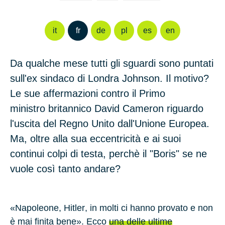
it
fr
de
pl
es
en
Da qualche mese tutti gli sguardi sono puntati
sull'ex sindaco di Londra Johnson. Il motivo?
Le sue affermazioni contro il Primo
ministro britannico David Cameron riguardo
l'uscita del Regno Unito dall'Unione Europea.
Ma, oltre alla sua eccentricità e ai suoi
continui colpi di testa, perchè il "Boris" se ne
vuole così tanto andare?
«
Napoleone
,
Hitler
, in molti ci hanno provato e non
è mai finita bene». Ecco
una delle ultime