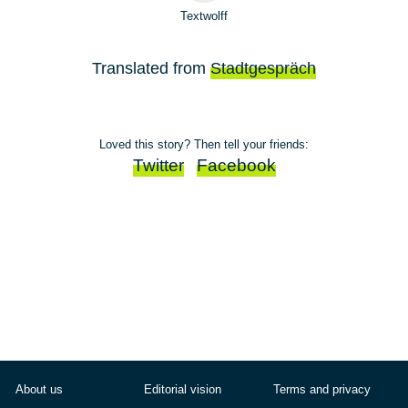
Textwolff
Translated from
Stadtgespräch
Loved this story? Then tell your friends:
Twitter
Facebook
About us
Editorial vision
Terms and privacy