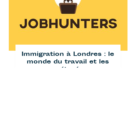
© Cafébabel — 2025
Immigration à Londres : le
monde du travail et les
préjugés
— by
Anna Patton
,
Lorelei
Published on
May 29, 2015
Mihala
Bruxelles
Société
Les chasseurs de jobs