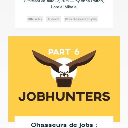
— by
Anna Patton
,
Published on
June 12, 2015
Lorelei Mihala
Bruxelles
Société
Les chasseurs de jobs
Chasseurs de jobs :