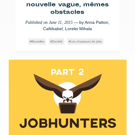
nouvelle vague, mêmes
obstacles
— by
Anna Patton
,
Published on
June 11, 2015
Cafébabel
,
Lorelei Mihala
Bruxelles
Société
Les chasseurs de jobs