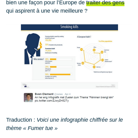
bien une façon pour l’Eu­rope de
trai­ter des gens
qui as­pirent à une vie meilleure ?
Tra­duc­tion :
Voici une in­fo­gra­phie chif­frée sur le
thème « Fumer tue »