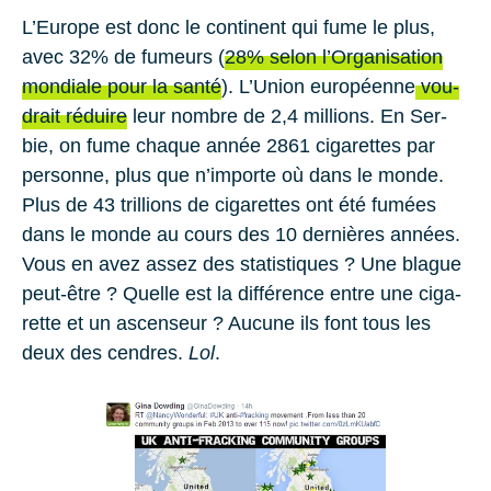
L’Eu­rope est donc le conti­nent qui fume le plus,
avec
32%
de fu­meurs (
28% selon l’Or­ga­ni­sa­tion
mon­diale pour la san­té
). L’Union eu­ro­péenne
vou­
drait ré­duire
leur nombre de
2,4 mil­lions
. En
Ser­
bie
, on fume chaque année
2861
ci­ga­rettes par
per­sonne, plus que n’im­porte où dans le monde.
Plus de
43 tril­lions
de ci­ga­rettes ont été fu­mées
dans le monde au cours des
10
der­nières an­nées.
Vous en avez assez des sta­tis­tiques ? Une blague
peut-être ? Quelle est la dif­fé­rence entre une ci­ga­
rette et un as­cen­seur ? Au­cune ils font tous les
deux des cendres.
Lol
.