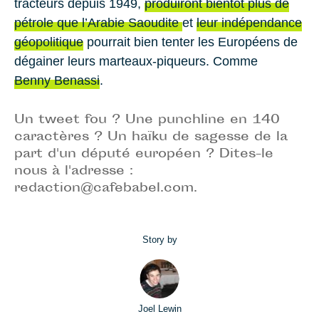
trac­teurs de­puis
1949
,
pro­dui­ront bien­tôt plus de
pé­trole que l’
Ara­bie Saou­dite
et
leur in­dé­pen­dance
géo­po­li­tique
pour­rait bien ten­ter les Eu­ro­péens de
dé­gai­ner leurs mar­teaux-pi­queurs. Comme
Benny Ben­assi
.
Un tweet fou ? Une punchline en 140
caractères ? Un haïku de sagesse de la
part d'un député européen ? Dites-le
nous à l'adresse :
redaction@cafebabel.com
.
Story by
Joel Lewin