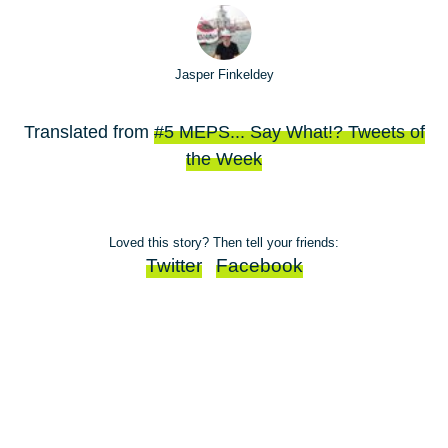
Jasper Finkeldey
Translated from
#5 MEPS... Say What!? Tweets of
the Week
Loved this story? Then tell your friends:
Twitter
Facebook