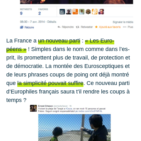
La France a
un nou­veau parti
:
« Les Eu­ro­
péens »
! Simples dans le nom comme dans l’es­
prit, ils pro­mettent plus de tra­vail, de pro­tec­tion et
de dé­mo­cra­tie. La mon­tée des Eu­ros­cep­tiques et
de leurs phrases coups de poing ont déjà mon­tré
que
la sim­pli­cité pou­vait suf­fire
. Ce nou­veau parti
d’Eu­ro­philes fran­çais saura t’il rendre les coups à
temps ?