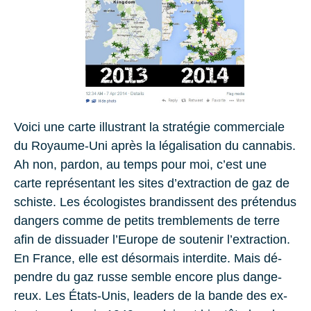
Voici une carte illustrant la stra­té­gie com­mer­ciale
du
Royaume-Uni
après la lé­ga­li­sa­tion du can­na­bis.
Ah non, par­don, au temps pour moi, c’est une
carte re­pré­sen­tant les sites d’ex­trac­tion de gaz de
schiste. Les éco­lo­gistes bran­dissent des pré­ten­dus
dan­gers comme de pe­tits trem­ble­ments de terre
afin de dis­sua­der l’Eu­rope de sou­te­nir l’ex­trac­tion.
En
France,
elle est dé­sor­mais in­ter­dite. Mais dé­
pendre du gaz russe semble en­core plus dan­ge­
reux. Les
États-Unis
, lea­ders de la bande des ex­