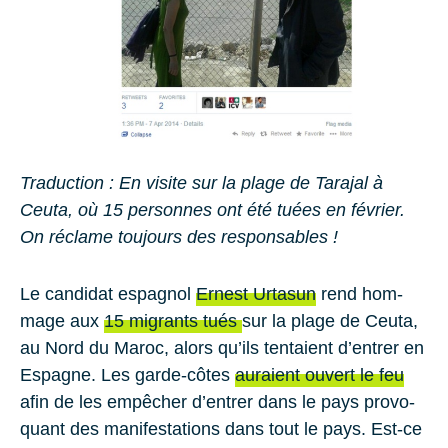
Tra­duc­tion
: En vi­site sur la plage de Ta­ra­jal à
Ceuta, où 15 per­sonnes ont été tuées en fé­vrier.
On ré­clame tou­jours des res­pon­sables !
Le can­di­dat es­pa­gnol
Er­nest Ur­ta­sun
rend hom­
mage aux
15 mi­grants tués
sur la plage de
Ceuta,
au Nord du
Maroc,
alors qu’ils ten­taient d’en­trer en
Es­pagne
. Les garde-côtes
au­raient ou­vert le feu
afin de les em­pê­cher d’en­trer dans le pays pro­vo­
quant des ma­ni­fes­ta­tions dans tout le pays. Est-ce