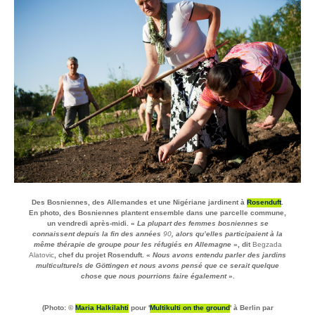
Des
Bosniennes
, des
Allemandes
et une
Nigériane
jardinent à
Rosenduft
.
En photo, des Bosniennes plantent ensemble dans une parcelle commune,
un vendredi après-midi. «
La plupart des femmes bosniennes se
connaissent depuis la fin des années
90
, alors qu’elles participaient à la
même thérapie de groupe pour les réfugiés en Allemagne
», dit
Begzada
Alatovic
, chef du projet Rosenduft. «
Nous avons entendu parler des jardins
multiculturels de Göttingen et nous avons pensé que ce serait quelque
chose que nous pourrions faire également
».
(Photo: ©
Maria Halkilahti
pour '
Multikulti on the ground
' à Berlin par