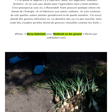
«
J’ai quitté le Nigéria il y a sept ans. Nous, les Nigérians, sommes
fermiers. Je ne suis pas douée pour l’agriculture mais j’aime jardiner.
C’est pourquoi je suis ici, à Rosenduft. Faire pousser quelque chose me
donne de l’énergie. Je m’intéresse aux autres cultures. Je suis curieuse
de voir quelles autres plantes grandissent et de quelle manière. J’ai aussi
planté des graines africaines ici. La dernière fois ça n’a pas marché, mais
cette fois j’espère qu’elles feront de grosses citrouilles comme les fruits
».
(Photo: ©
Maria Halkilahti
pour '
Multikulti on the ground
' à Berlin par
cafebabel.com)