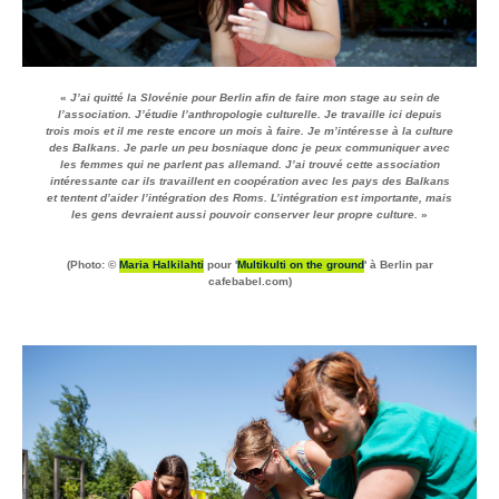
«
J’ai quitté la Slovénie pour Berlin afin de faire mon stage au sein de
l’association. J’étudie l’anthropologie culturelle. Je travaille ici depuis
trois mois et il me reste encore un mois à faire. Je m’intéresse à la culture
des Balkans. Je parle un peu bosniaque donc je peux communiquer avec
les femmes qui ne parlent pas allemand. J’ai trouvé cette association
intéressante car ils travaillent en coopération avec les pays des Balkans
et tentent d’aider l’intégration des Roms. L’intégration est importante, mais
les gens devraient aussi pouvoir conserver leur propre culture.
»
(Photo: ©
Maria Halkilahti
pour '
Multikulti on the ground
' à Berlin par
cafebabel.com)