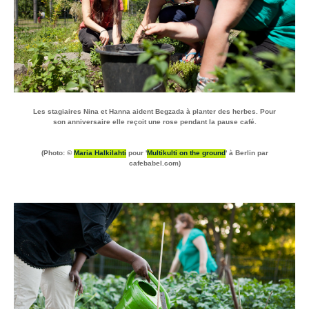
Les stagiaires
Nina
et
Hanna
aident
Begzada
à planter des herbes. Pour
son anniversaire elle reçoit une rose pendant la pause café.
(Photo: ©
Maria Halkilahti
pour '
Multikulti on the ground
' à Berlin par
cafebabel.com)