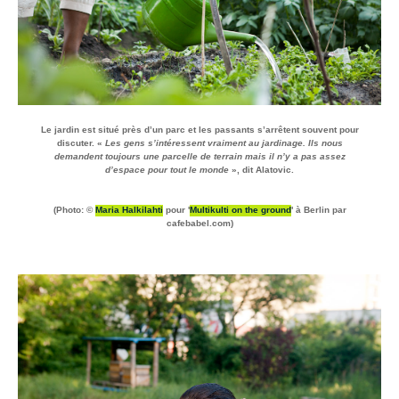
Le jardin est situé près d’un parc et les passants s’arrêtent souvent pour
discuter. «
Les gens s’intéressent vraiment au jardinage. Ils nous
demandent toujours une parcelle de terrain mais il n’y a pas assez
d’espace pour tout le monde
», dit
Alatovic
.
(Photo: ©
Maria Halkilahti
pour '
Multikulti on the ground
' à Berlin par
cafebabel.com)