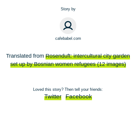
Story by
cafebabel.com
Translated from
Rosenduft: intercultural city garden
set up by Bosnian women refugees (12 images)
Loved this story? Then tell your friends:
Twitter
Facebook