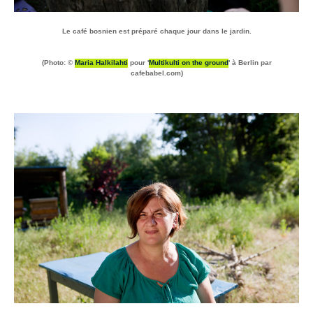
Le café bosnien est préparé chaque jour dans le jardin.
(Photo: ©
Maria Halkilahti
pour '
Multikulti on the ground
' à Berlin par
cafebabel.com)