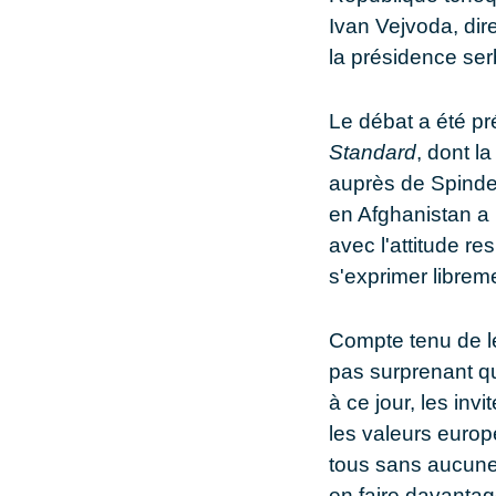
Ivan
Vejvoda
, di
la présidence ser
Le débat a été pr
Standard
, dont l
auprès de Spindel
en Afghanistan a 
avec l'attitude r
s'exprimer librem
Compte tenu de leu
pas surprenant qu
à ce jour, les inv
les valeurs euro
tous sans aucune
en faire davantag