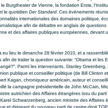
le Burgtheater de Vienne, la fondation Erste, l'Instit
t le quotidien
Der Standard
. Ces événements réunis
nnalités internationales des domaines politique, é
ournalistique afin de débattre en anglais de questions
enne et des affaires publiques européennes, devant u
a eu lieu le dimanche 28 février 2010, et a rassemb
s afin de traiter la question suivante: “Obama et les
hangé?”. Parmi les intervenants, Stanley
Greenberg
,
nion publique et conseiller politique (de Bill Clinton e
bert
Kagan
, chroniqueur américain, auteur et conseille
llé la campagne présidentielle de John McCain, Mi
nistre autrichien des Affaires étrangères issu du parti
 Karel
Schwarzenberg
, ancien ministre des Affaires 
e et dirigeant du nouveau parti de centre-droit TOP