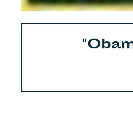
"Obam