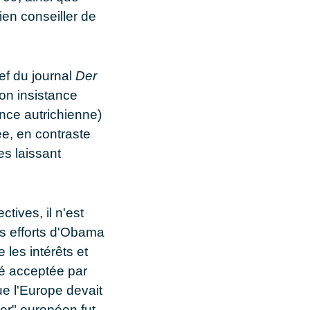
ien conseiller de
ef du journal
Der
Son insistance
nce autrichienne)
ée, en contraste
es laissant
tives, il n'est
es efforts d'Obama
 les intérêts et
té acceptée par
e l'Europe devait
er" européen fut