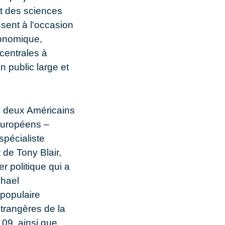
ut des sciences
sent à l'occasion
conomique,
 centrales à
n public large et
lé deux Américains
 Européens –
 spécialiste
t de Tony Blair,
r politique qui a
chael
 populaire
étrangères de la
 09, ainsi que