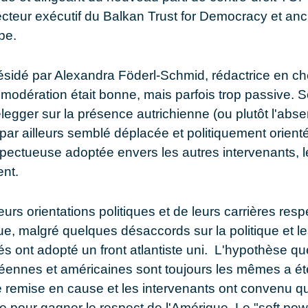
recteur exécutif du Balkan Trust for Democracy et anc
be.
ésidé par Alexandra Föderl-Schmid, rédactrice en ch
a modération était bonne, mais parfois trop passive. 
egger sur la présence autrichienne (ou plutôt l'abse
par ailleurs semblé déplacée et politiquement orient
espectueuse adoptée envers les autres intervenants, l
ent.
rs orientations politiques et de leurs carrières respec
e, malgré quelques désaccords sur la politique et l
ités ont adopté un front atlantiste uni. L'hypothèse que
péennes et américaines sont toujours les mêmes a é
 remise en cause et les intervenants ont convenu qu
e pour gagner le respect de l'Amérique. Le "soft pow