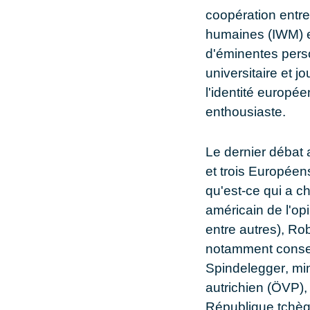
coopération entre 
humaines (IWM) e
d'éminentes perso
universitaire et j
l'identité europé
enthousiaste.
Le dernier débat 
et trois Européen
qu'est-ce qui a c
américain de l'opi
entre autres), Ro
notamment consei
Spindelegger
, mi
autrichien (ÖVP),
République tchèqu