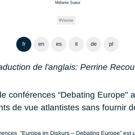
Mélanie Sueur
Vienne
fr
en
es
it
de
pl
aduction de l'anglais:
Perrine Recou
 de conférences “Debating Europe" 
nts de vue atlantistes sans fournir d
érences “Europa im Diskurs – Debating Europe” est u