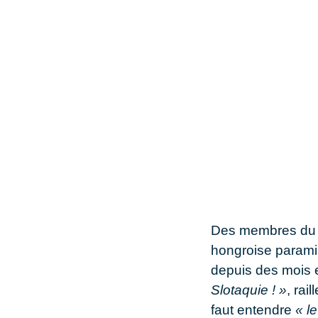
Des membres du g
hongroise paramili
depuis des mois 
Slotaquie ! »
, rai
faut entendre
« l