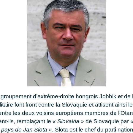
roupement d’extrême-droite hongrois Jobbik et de 
taire font front contre la Slovaquie et attisent ainsi le
entre les deux voisins européens membres de l’Ota
llent-ils, remplaçant le
« Slovakia »
de Slovaquie par
«
e pays de Jan Slota »
. Slota est le chef du parti natio