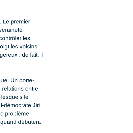
e. Le premier
veraineté
contrôler les
igt les voisins
reux : de fait, il
ute. Un porte-
 relations entre
 lesquels le
l-démocrate Jiri
 Le problème
, quand débutera