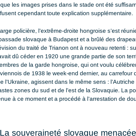
n que les images prises dans le stade ont été suffisa
fusent cependant toute explication supplémentaire.
harge policière, l’extrême-droite hongroise s’est réu
mbassade slovaque à Budapest et a brûlé des drape
vision du traité de Trianon ont à nouveau retenti : s
avait dû céder en 1920 une grande partie de son terri
embres de la garde hongroise, qui ont voulu célébre
 viennois de 1938 le week-end dernier, au carrefour 
de l’Ukraine, agissent dans le même sens : l’Autriche 
astes zones du sud et de l’est de la Slovaquie. La po
enue à ce moment et a procédé à l’arrestation de do
La souveraineté slovaque menacé