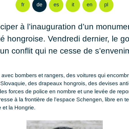
fr
de
es
it
en
pl
ciper à l’inauguration d’un monument
té hongroise. Vendredi dernier, le
un conflit qui ne cesse de s’enveni
, avec bombers et rangers, des voitures qui encomb
a Slovaquie, des drapeaux hongrois, des devises ant
des forces de police en nombre et une levée de repo
resse à la frontière de l’espace Schengen, libre en 
 et la Hongrie.