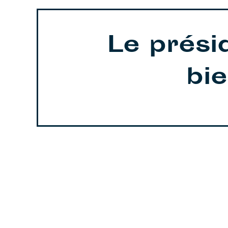
Le prési
bi