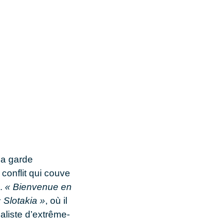
la garde
 conflit qui couve
n.
« Bienvenue en
 Slotakia »
, où il
naliste d’extrême-