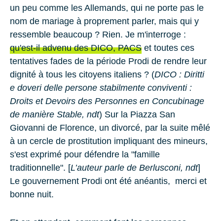
un peu comme les Allemands, qui ne porte pas le
nom de mariage à proprement parler, mais qui y
ressemble beaucoup ? Rien. Je m'interroge :
qu'est-il advenu des DICO, PACS
et toutes ces
tentatives fades de la
période Prodi
de rendre leur
dignité à tous les citoyens italiens ? (
DICO : Diritti
e doveri delle persone stabilmente conviventi :
Droits et Devoirs des Personnes en Concubinage
de manière Stable, ndt
) Sur la
Piazza San
Giovanni
de Florence, un divorcé, par la suite mêlé
à un cercle de prostitution impliquant des mineurs,
s'est exprimé pour défendre la "famille
traditionnelle". [
L’auteur parle de Berlusconi, ndt
]
Le gouvernement Prodi ont été anéantis, merci et
bonne nuit.