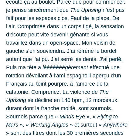
écouté ça au boulot. Parce que pour commencer,
je pense sincèrement que
The Uprising
n’est pas
fait pour les espaces clos. Faut de la place. De
l’air. Comprimée dans un corps figé, la sensation
d’écoute peut vite devenir gênante si vous
travaillez dans un open-space. Mon voisin de
gauche s’en souviendra. J’ai réfréné le bordel
autant que j’ai pu. J’ai serré les dents. J’ai perlé.
Puis ma tête a
lééééééégèrement
effectué une
rotation dévoilant à l’ami espagnol l’aperçu d’un
Français au teint pourpre, à l’amorce de la
catatonie. Comprenez. La violence de
The
Uprising
se décline en
140 bpm
,
12
morceaux
durant dont la franche moitié, sont sournois.
Sournois parce que «
Minds Eye
», «
Flying to
Mars
», «
Working Angles
» et surtout «
Anywhere
» sont des titres dont les
30
premières secondes