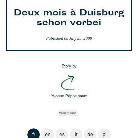
Deux mois à Duisburg
schon vorbei
Published on
July 25, 2009
Story by
Yvonne Pöppelbaum
Rhein-ruhr
fr
en
es
it
de
pl