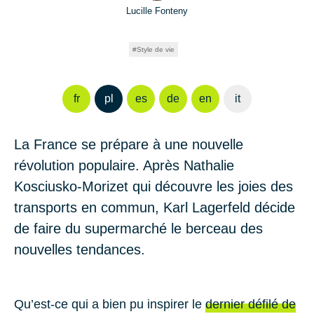
Lucille Fonteny
Style de vie
fr
pl
es
de
en
it
La France se prépare à une nouvelle
révolution populaire. Après
Nathalie
Kosciusko-Morizet
qui découvre les joies des
transports en commun, Karl Lagerfeld décide
de faire du supermarché le berceau des
nouvelles tendances.
Qu’est-ce qui a bien pu ins­pi­rer le
der­nier dé­filé de