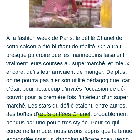
À la fa­shion week de Paris, le dé­filé
Cha­nel
de
cette sai­son a été bluf­fant de réa­lité. On au­rait
presque pu croire que les man­ne­quins fai­saient
vrai­ment leurs courses au su­per­mar­ché, et mieux
en­core, qu’ils leur ar­rivaient de man­ger. De plus,
on ne pourra pas nier son uti­lité pé­da­go­gique, car
c’était pour beau­coup d’in­vi­tés l’oc­ca­sion de dé­
cou­vrir pour la pre­mière fois l’in­té­rieur d’un su­per­
mar­ché. Les stars du dé­filé étaient, entre autres,
des boîtes d’
œufs grif­fées Cha­nel
, pro­ba­ble­ment
pon­dus par une poule très sty­lée. Pour ce qui
concerne la mode, nous avons ap­pris que la tenue
ap­pro­priée pour un shop­ping ef­fi­cace chez
Tesco