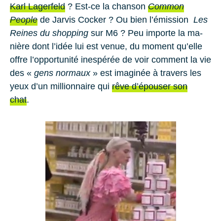
Karl La­ger­feld
? Est-ce la chan­son
Com­mon
People
de
Jar­vis Co­cker
? Ou bien l’émis­sion
Les
Reines du shop­ping
sur M6 ? Peu im­porte la ma­
nière dont l’idée lui est venue, du mo­ment qu’elle
offre l’op­por­tu­nité in­es­pé­rée de voir com­ment la vie
des «
gens nor­maux
» est ima­gi­née à tra­vers les
yeux d’un mil­lion­naire qui
rêve d’épou­ser son
chat
.