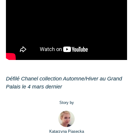
Dé­filé Cha­nel col­lec­tion Au­tomne/Hiver au Grand
Pa­lais le 4 mars der­nier
Story by
Katarzyna Piasecka