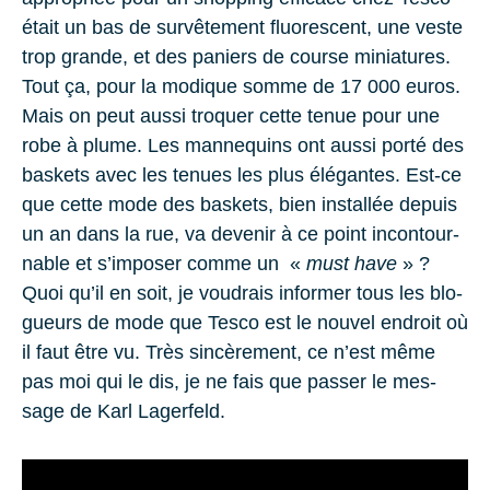
était un bas de sur­vê­te­ment fluo­res­cent, une veste
trop grande, et des pa­niers de course mi­nia­tures.
Tout ça, pour la mo­dique somme de
17 000
euros.
Mais on peut aussi tro­quer cette tenue pour une
robe à plume. Les man­ne­quins ont aussi porté des
bas­kets avec les te­nues les plus élé­gantes. Est-ce
que cette mode des bas­kets, bien ins­tal­lée de­puis
un an dans la rue, va de­ve­nir à ce point in­con­tour­
nable et s’im­po­ser comme un «
must have
» ?
Quoi qu’il en soit, je vou­drais in­for­mer tous les blo­
gueurs de mode que Tesco est le nou­vel en­droit où
il faut être vu. Très sin­cè­re­ment, ce n’est même
pas moi qui le dis, je ne fais que pas­ser le mes­
sage de Karl La­ger­feld.