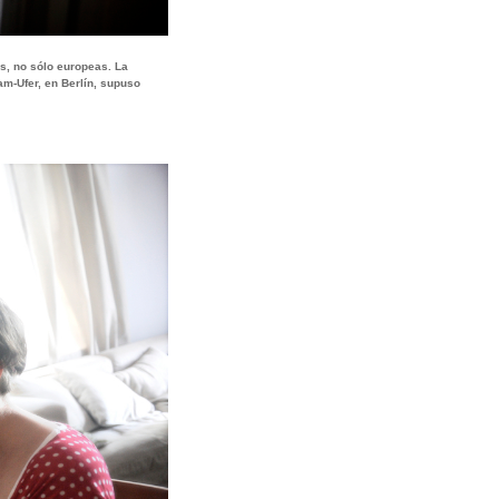
s, no sólo europeas. La
m-Ufer, en Berlín, supuso