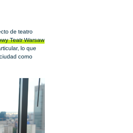
cto de teatro
wy Teatr Warsaw
icular, lo que
la ciudad como