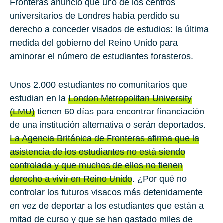
Fronteras
anunció que uno de los centros
universitarios de
Londres
había perdido su
derecho a conceder visados de estudios: la última
medida del gobierno del
Reino Unido
para
aminorar el número de estudiantes forasteros.
Unos
2.000
estudiantes no comunitarios que
estudian en la
London Metropolitan University
(
LMU
)
tienen
60
días para encontrar financiación
de una institución alternativa o serán deportados.
La Agencia Británica de Fronteras afirma que la
asistencia de los estudiantes no está siendo
controlada y que muchos de ellos no tienen
derecho a vivir en Reino Unido
. ¿Por qué no
controlar los futuros visados más detenidamente
en vez de deportar a los estudiantes que están a
mitad de curso y que se han gastado miles de