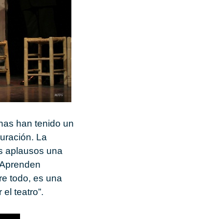
nas han tenido un
duración. La
os aplausos una
. Aprenden
re todo, es una
el teatro”.