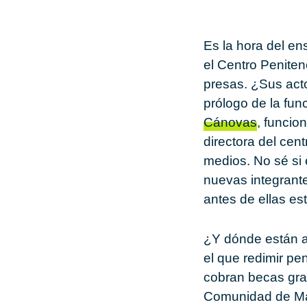
Es la hora del en
el Centro Peniten
presas. ¿Sus acto
prólogo de la fun
Cánovas
, funcio
directora del cent
medios. No sé si 
nuevas integrant
antes de ellas e
¿Y dónde están 
el que redimir pe
cobran becas grac
Comunidad de Mad