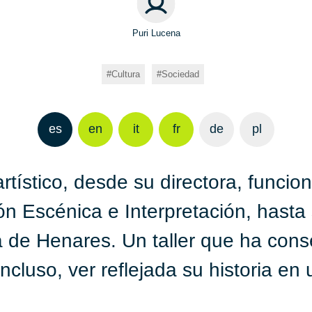
Puri Lucena
Cultura
Sociedad
es
en
it
fr
de
pl
tístico, desde su directora, funcion
ón Escénica e Interpretación, hasta 
á de Henares. Un taller que ha conse
incluso, ver reflejada su historia en