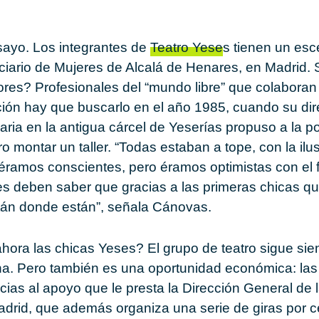
sayo. Los integrantes de
Teatro Yese
s tienen un esce
ciario de Mujeres de Alcalá de Henares, en Madrid. 
res? Profesionales del “mundo libre” que colaboran 
ción hay que buscarlo en el año 1985, cuando su dir
naria en la antigua cárcel de
Yeserías
propuso a la p
ro montar un taller. “Todas estaban a tope, con la il
éramos conscientes, pero éramos optimistas con el f
es deben saber que gracias a las primeras chicas qu
stán donde están”, señala Cánovas.
ahora las
chicas Yeses
? El grupo de teatro sigue sie
na. Pero también es una oportunidad económica: las
ias al apoyo que le presta la Dirección General de l
rid, que además organiza una serie de giras por ce