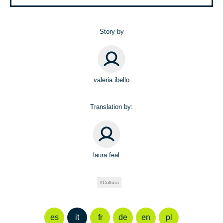
Story by
valeria ibello
Translation by:
laura feal
Cultura
es
it
fr
de
en
pl