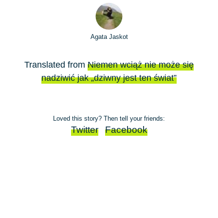
Agata Jaskot
Translated from
Niemen wciąż nie może się
nadziwić jak „dziwny jest ten świat”
Loved this story? Then tell your friends:
Twitter
Facebook