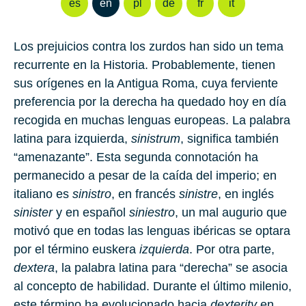
es
en
pl
de
fr
it
Los prejuicios contra los zurdos han sido un tema
recurrente en la Historia. Probablemente, tienen
sus orígenes en la Antigua Roma, cuya ferviente
preferencia por la derecha ha quedado hoy en día
recogida en muchas lenguas europeas. La palabra
latina para izquierda,
sinistrum
, significa también
“amenazante”. Esta segunda connotación ha
permanecido a pesar de la caída del imperio; en
italiano es
sinistro
, en francés
sinistre
, en inglés
sinister
y en español
siniestro
, un mal augurio que
motivó que en todas las lenguas ibéricas se optara
por el término euskera
izquierda
. Por otra parte,
dextera
, la palabra latina para “derecha” se asocia
al concepto de habilidad. Durante el último milenio,
este término ha evolucionado hacia
dexterity
en