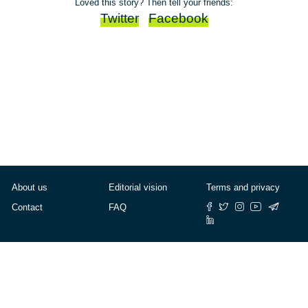
Loved this story? Then tell your friends:
Twitter
Facebook
About us
Editorial vision
Terms and privacy
Contact
FAQ
© Cafébabel — 2025