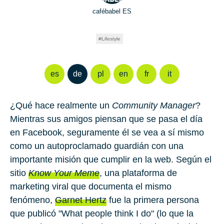
cafébabel ES
Lifestyle
es
de
pl
en
fr
it
¿Qué hace realmente un
Community Manager
?
Mientras sus amigos piensan que se pasa el día
en Facebook, seguramente él se vea a sí mismo
como un autoproclamado guardián con una
importante misión que cumplir en la web. Según el
sitio
Know Your Meme
, una plataforma de
marketing viral que documenta el mismo
fenómeno,
Garnet Hertz
fue la primera persona
que publicó "What people think I do" (lo que la